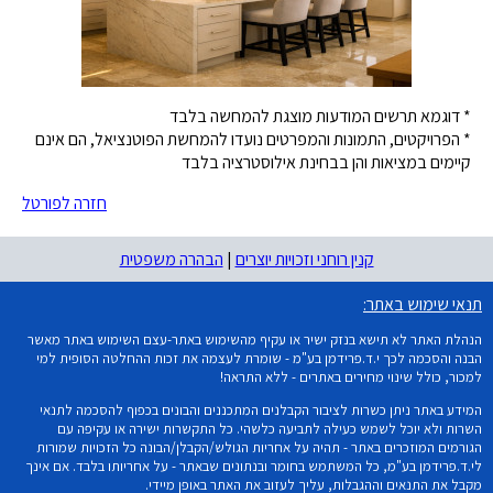
* דוגמא תרשים המודעות מוצגת להמחשה בלבד
* הפרויקטים, התמונות והמפרטים נועדו להמחשת הפוטנציאל, הם אינם
קיימים במציאות והן בבחינת אילוסטרציה בלבד
חזרה לפורטל
קנין רוחני וזכויות יוצרים
|
הבהרה משפטית
תנאי שימוש באתר:
הנהלת האתר לא תישא בנזק ישיר או עקיף מהשימוש באתר-עצם השימוש באתר מאשר
הבנה והסכמה לכך י.ד.פרידמן בע"מ - שומרת לעצמה את זכות ההחלטה הסופית למי
למכור, כולל שינוי מחירים באתרים - ללא התראה!
המידע באתר ניתן כשרות לציבור הקבלנים המתכננים והבונים בכפוף להסכמה לתנאי
השרות ולא יוכל לשמש כעילה לתביעה כלשהי. כל התקשרות ישירה או עקיפה עם
הגורמים המוזכרים באתר - תהיה על אחריות הגולש/הקבלן/הבונה כל הזכויות שמורות
לי.ד.פרידמן בע"מ, כל המשתמש בחומר ובנתונים שבאתר - על אחריותו בלבד. אם אינך
מקבל את התנאים וההגבלות, עליך לעזוב את האתר באופן מיידי.