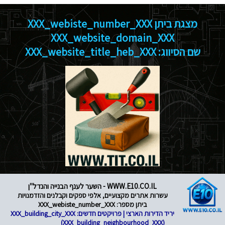
מצגת ביתן XXX_webiste_number_XXX
XXX_website_domain_XXX
שם הסיווג: XXX_website_title_heb_XXX
WWW.E10.CO.IL - השער לענף הבנייה והנדל"ן
עשרות אתרים מקצועיים, אלפי ספקים וקבלנים והזדמנויות
ביתן מספר: XXX_webiste_number_XXX
יריד הדירות הארצי | פרויקטים חדשים: XXX_building_city_XXX
(XXX_building_neighbourhood_XXX)