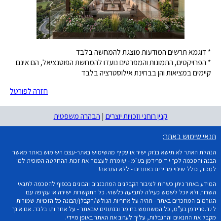
* דוגמא תרשים המודעות מוצגת להמחשה בלבד
* הפרויקטים, התמונות והמפרטים נועדו להמחשת הפוטנציאל, הם אינם
קיימים במציאות והן בבחינת אילוסטרציה בלבד
חזרה לפורטל
קנין רוחני וזכויות יוצרים
|
הבהרה משפטית
תנאי שימוש באתר:
הנהלת האתר לא תישא בנזק ישיר או עקיף מהשימוש באתר-עצם השימוש באתר מאשר
הבנה והסכמה לכך י.ד.פרידמן בע"מ - שומרת לעצמה את זכות ההחלטה הסופית למי
למכור, כולל שינוי מחירים באתרים - ללא התראה!
המידע באתר ניתן כשרות לציבור הקבלנים המתכננים והבונים בכפוף להסכמה לתנאי
השרות ולא יוכל לשמש כעילה לתביעה כלשהי. כל התקשרות ישירה או עקיפה עם
הגורמים המוזכרים באתר - תהיה על אחריות הגולש/הקבלן/הבונה כל הזכויות שמורות
לי.ד.פרידמן בע"מ, כל המשתמש בחומר ובנתונים שבאתר - על אחריותו בלבד. אם אינך
מקבל את התנאים וההגבלות, עליך לעזוב את האתר באופן מיידי.