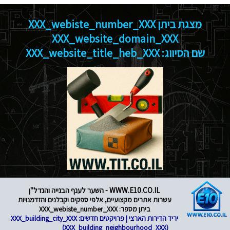
מצגת ביתן XXX_webiste_number_XXX
XXX_website_domain_XXX
שם הסיווג: XXX_website_title_heb_XXX
WWW.E10.CO.IL - השער לענף הבנייה והנדל"ן
עשרות אתרים מקצועיים, אלפי ספקים וקבלנים והזדמנויות
ביתן מספר: XXX_webiste_number_XXX
יריד הדירות הארצי | פרויקטים חדשים: XXX_building_city_XXX
(XXX_building_neighbourhood_XXX)